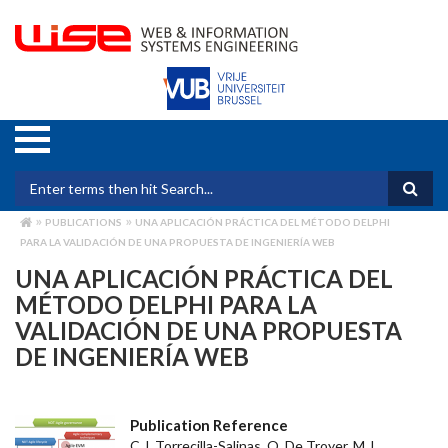
Skip
to
main
content
Search form
PUBLICATIONS
UNA APLICACIÓN PRÁCTICA DEL MÉTODO DELPHI
BREADCRUMB
PARA LA VALIDACIÓN DE UNA PROPUESTA DE INGENIERÍA WEB
UNA APLICACIÓN PRÁCTICA DEL
MÉTODO DELPHI PARA LA
VALIDACIÓN DE UNA PROPUESTA
DE INGENIERÍA WEB
Publication Reference
C.J. Torrecilla-Salinas, O. De Troyer, M.J.